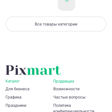
с
заснеженными
елями
и
домиком
Все товары категории
—
идеальный
фон
для
зимних
и
праздничных
проектов
Каталог
Продавцам
Для бизнеса
Возможности
Графика
Частые вопросы
Праздники
Политика
конфиденциальности