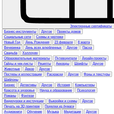
Электронные сертификаты
Бизнес-инструменты
Другое
Проекты домов
Социальные сети
Схемы и чертежи
Новый Год
День Рождения
23 февраля
8 марта
Вечеринка
День всех влюбленных
Другое
Пасха
Свадьба
Хэллоуин
Образовательные материалы
Путеводители
Дизайн-проекты
Гайды и чек-листы
Рецепты
Аккорды
Шрифты
Другое
Животные
Декор
Другое
Постеры и иллюстрации
Раскраски
Другое
Фоны и текстуры
Шаблоны
Бизнес
Детективы
Другое
История
Компьютеры
Красота и здоровье
Наука и образование
Психология
Романы
Фэнтези
Видеоуроки и инструкции
Выкройки и схемы
Другое
Печать на 3D принтере
Поделки из бумаги
Аудиокниги
Обучение
Музыка
Медитации
Другое