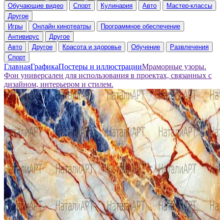
Обучающие видео
Спорт
Кулинария
Авто
Мастер-классы
Другое
Игры
Онлайн кинотеатры
Программное обеспечение
Антивирус
Другое
Авто
Другое
Красота и здоровье
Обучение
Развлечения
Спорт
Главная
Графика
Постеры и иллюстрации
Мраморные узоры.
Фон универсален для использования в проектах, связанных с
дизайном, интерьером и стилем.