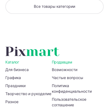
и
домиком
Все товары категории
—
идеальный
фон
для
зимних
и
праздничных
проектов
Каталог
Продавцам
Для бизнеса
Возможности
Графика
Частые вопросы
Праздники
Политика
конфиденциальности
Творчество и рукоделие
Пользовательское
Разное
соглашение