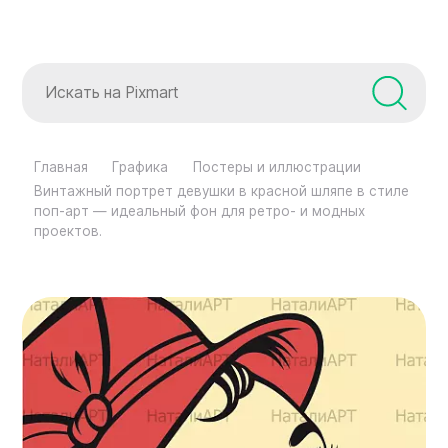
Главная
Графика
Постеры и иллюстрации
Винтажный портрет девушки в красной шляпе в стиле
поп-арт — идеальный фон для ретро- и модных
проектов.