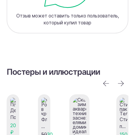
Отзыв может оставить только пользователь,
который купил товар
Постеры и иллюстрации
День
Победы
Флаг
Стике
20
России
пак
₽
в
для
50
30
150