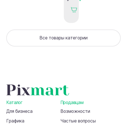
викторина
дерева:
технология
прочных
арок
+
чертежи
Все товары категории
+
видео
(4
арки)
Каталог
Продавцам
Для бизнеса
Возможности
Графика
Частые вопросы