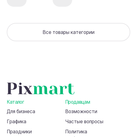
+
Минцифры
рабочая
и
тетрадь
установить
на
сайт
Все товары категории
Каталог
Продавцам
Для бизнеса
Возможности
Графика
Частые вопросы
Праздники
Политика