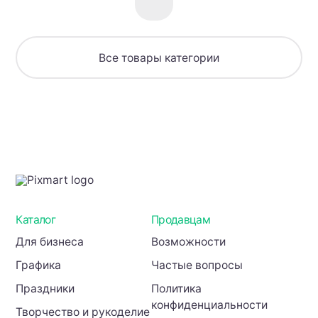
прочных
цифровых
арок
товаров
+
2026
чертежи
Все товары категории
+
видео
(4
арки)
Каталог
Продавцам
Для бизнеса
Возможности
Графика
Частые вопросы
Праздники
Политика
конфиденциальности
Творчество и рукоделие