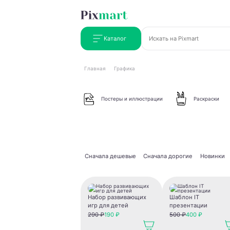
Каталог
Главная
Графика
Постеры и иллюстрации
Раскраски
Сначала дешевые
Сначала дорогие
Новинки
Набор развивающих
Шаблон IT
игр для детей
презентации
290 ₽
190 ₽
500 ₽
400 ₽