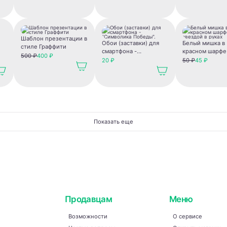
Шаблон презентации в
Обои (заставки) для
Белый мишка в
стиле Граффити
смартфона -
красном шарфе
500 ₽
400 ₽
"Символика Победы".
звездой в рука
20 ₽
50 ₽
45 ₽
Показать еще
Продавцам
Меню
Возможности
О сервисе