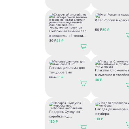
Флаг России в краск
50 ₽
30 ₽
Сказочный зимний лес
в акварельной технике
с заснеженными
30 ₽
25 ₽
елями и домиком —
идеальный фон для
зимних и праздничных
проектов
Готовые дипломы для
Плакаты. Сложение 
танцоров 3 шт
вычитание в столби
80 ₽
35 ₽
для 2 класса
40 ₽
Пак для дизайнера и
Подарок. Сундучок –
ютубера.
коробка под
110 ₽
свободное
180 ₽
наполнение.