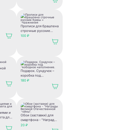
Прописи для брашпена
строчные русские
буквы + упражнения
100 ₽
ной
Подарок. Сундучок –
коробка под
свободное
180 ₽
наполнение.
циями и
Обои (заставки) для
ета для
смартфона - "Награды
Великой
20 ₽
Отечественной