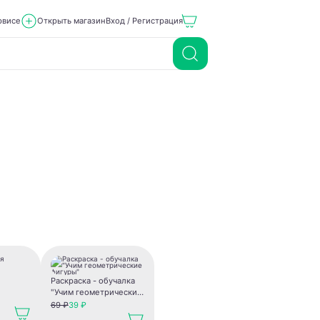
рвисе
Открыть магазин
Вход / Регистрация
Раскраска - обучалка
"Учим геометрические
фигуры"
69 ₽
39 ₽