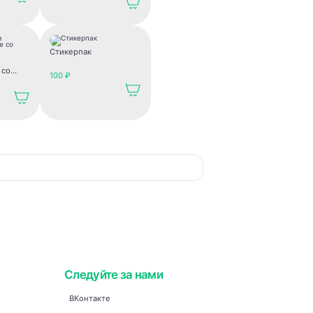
войны".
Стикерпак
 со
100 ₽
х
Следуйте за нами
ВКонтакте