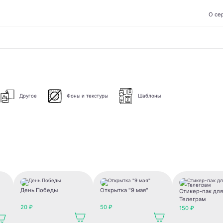
О се
Другое
Фоны и текстуры
Шаблоны
День Победы
Открытка "9 мая"
Стикер-пак для
Телеграм
20 ₽
50 ₽
150 ₽