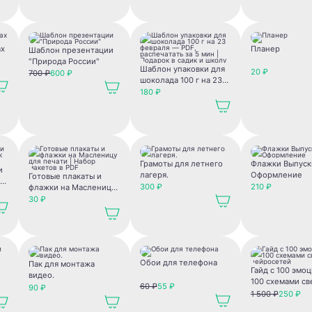
ах
Планер
Шаблон презентации
"Природа России"
Шаблон упаковки для
20 ₽
700 ₽
600 ₽
шоколада 100 г на 23
февраля — PDF,
180 ₽
распечатать за 5 мин |
Подарок в садик и
школу
Грамоты для летнего
Флажки Выпуск
и
лагеря.
Оформление
Готовые плакаты и
к
300 ₽
210 ₽
флажки на Масленицу
для печати | Набор
30 ₽
макетов в PDF
Обои для телефона
Пак для монтажа
Гайд с 100 эмо
видео.
100 схемами св
60 ₽
55 ₽
90 ₽
нейросетей
1 500 ₽
250 ₽