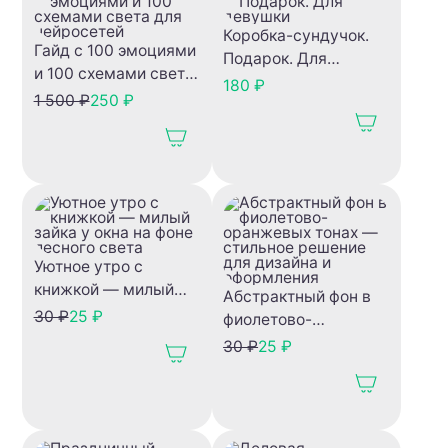
Коробка-сундучок.
Гайд с 100 эмоциями
Подарок. Для
и 100 схемами света
девушки
180 ₽
для нейросетей
1 500 ₽
250 ₽
Уютное утро с
книжкой — милый
Абстрактный фон в
зайка у окна на фоне
30 ₽
25 ₽
фиолетово-
лесного света
оранжевых тонах —
30 ₽
25 ₽
стильное решение
для дизайна и
оформления