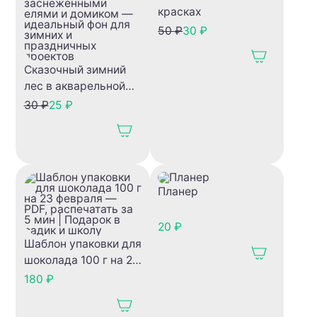
красках
50 ₽
30 ₽
Сказочный зимний
лес в акварельной
технике с
30 ₽
25 ₽
заснеженными
елями и домиком —
идеальный фон для
зимних и
праздничных
Планер
проектов
20 ₽
Шаблон упаковки для
шоколада 100 г на 23
февраля — PDF,
180 ₽
распечатать за 5 мин
| Подарок в садик и