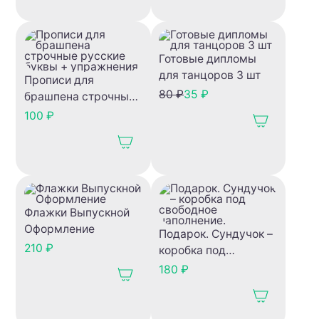
школу
Готовые дипломы
для танцоров 3 шт
Прописи для
80 ₽
35 ₽
брашпена строчные
русские буквы +
100 ₽
упражнения
Флажки Выпускной
Оформление
Подарок. Сундучок –
210 ₽
коробка под
свободное
180 ₽
наполнение.