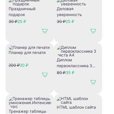
Праздничный
Деловая
подарок
уверенность
30 ₽
25 ₽
30 ₽
25 ₽
Планер для печати
Диплом
200 ₽
20 ₽
первоклассника 3
листа А4
80 ₽
35 ₽
HTML шаблон сайта
Тренажер таблицы