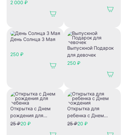
поставщиками: как
2 000 ₽
снизить закупочные
цены на 10–30%
День Солнца 3 Мая
Выпускной Подарок
250 ₽
для девочек
250 ₽
Открытка с Днем
Открытка для
рождения для
ребенка с Днем
ребенка
рождения
25 ₽
20 ₽
25 ₽
20 ₽