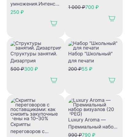
умножения.Интенсивный
1 000 ₽
700 ₽
курс
250 ₽
Структуры занятий.
Набор "Школьный"
Дизартрия
для печати
500 ₽
300 ₽
200 ₽
55 ₽
Luxury Aroma —
Скрипты
Премиальный набор
переговоров с
визуалов (20 JPEG)
990 ₽
790 ₽