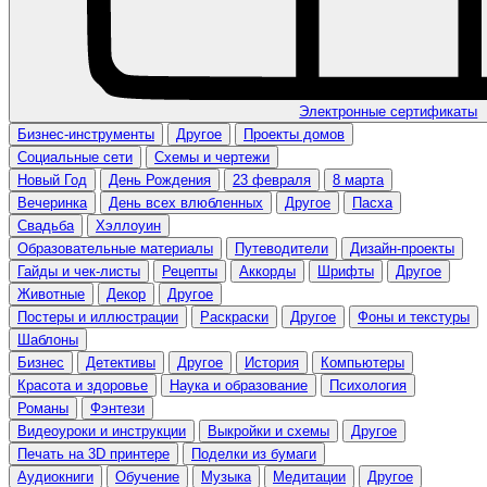
Электронные сертификаты
Бизнес-инструменты
Другое
Проекты домов
Социальные сети
Схемы и чертежи
Новый Год
День Рождения
23 февраля
8 марта
Вечеринка
День всех влюбленных
Другое
Пасха
Свадьба
Хэллоуин
Образовательные материалы
Путеводители
Дизайн-проекты
Гайды и чек-листы
Рецепты
Аккорды
Шрифты
Другое
Животные
Декор
Другое
Постеры и иллюстрации
Раскраски
Другое
Фоны и текстуры
Шаблоны
Бизнес
Детективы
Другое
История
Компьютеры
Красота и здоровье
Наука и образование
Психология
Романы
Фэнтези
Видеоуроки и инструкции
Выкройки и схемы
Другое
Печать на 3D принтере
Поделки из бумаги
Аудиокниги
Обучение
Музыка
Медитации
Другое