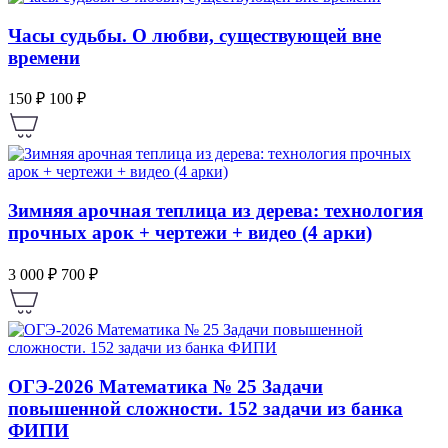
Часы судьбы. О любви, существующей вне
времени
150 ₽
100 ₽
Зимняя арочная теплица из дерева: технология
прочных арок + чертежи + видео (4 арки)
3 000 ₽
700 ₽
ОГЭ-2026 Математика № 25 Задачи
повышенной сложности. 152 задачи из банка
ФИПИ