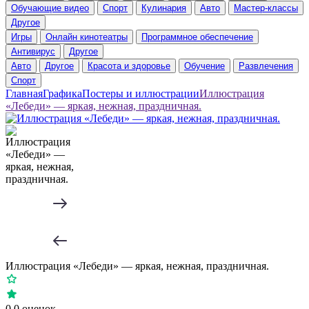
Обучающие видео
Спорт
Кулинария
Авто
Мастер-классы
Другое
Игры
Онлайн кинотеатры
Программное обеспечение
Антивирус
Другое
Авто
Другое
Красота и здоровье
Обучение
Развлечения
Спорт
Главная
Графика
Постеры и иллюстрации
Иллюстрация
«Лебеди» — яркая, нежная, праздничная.
Иллюстрация «Лебеди» — яркая, нежная, праздничная.
0
0 оценок