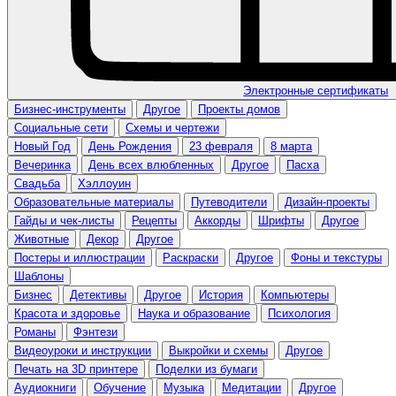
Электронные сертификаты
Бизнес-инструменты
Другое
Проекты домов
Социальные сети
Схемы и чертежи
Новый Год
День Рождения
23 февраля
8 марта
Вечеринка
День всех влюбленных
Другое
Пасха
Свадьба
Хэллоуин
Образовательные материалы
Путеводители
Дизайн-проекты
Гайды и чек-листы
Рецепты
Аккорды
Шрифты
Другое
Животные
Декор
Другое
Постеры и иллюстрации
Раскраски
Другое
Фоны и текстуры
Шаблоны
Бизнес
Детективы
Другое
История
Компьютеры
Красота и здоровье
Наука и образование
Психология
Романы
Фэнтези
Видеоуроки и инструкции
Выкройки и схемы
Другое
Печать на 3D принтере
Поделки из бумаги
Аудиокниги
Обучение
Музыка
Медитации
Другое