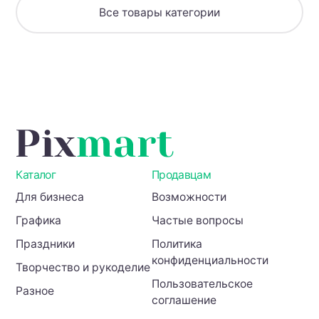
домиком
Все товары категории
—
идеальный
фон
для
зимних
и
праздничных
проектов
Каталог
Продавцам
Для бизнеса
Возможности
Графика
Частые вопросы
Праздники
Политика
конфиденциальности
Творчество и рукоделие
Пользовательское
Разное
соглашение