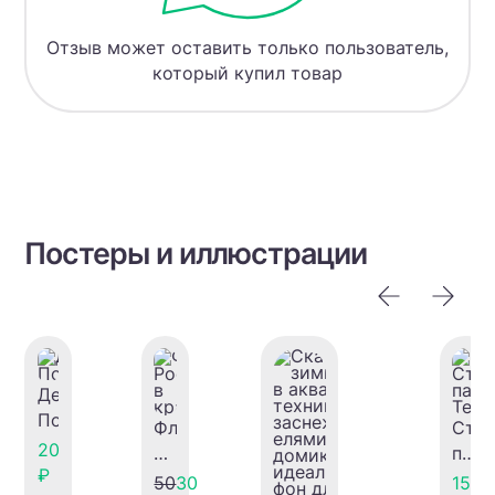
Отзыв может оставить только пользователь,
который купил товар
Постеры и иллюстрации
День
Победы
Флаг
Стик
20
России
пак
₽
в
для
50
30
150