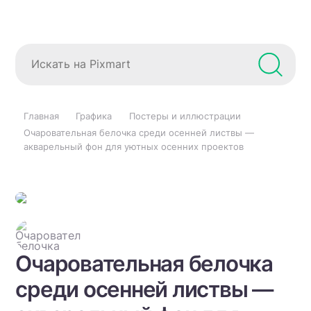
Главная
Графика
Постеры и иллюстрации
Очаровательная белочка среди осенней листвы —
акварельный фон для уютных осенних проектов
Очаровательная белочка
среди осенней листвы —