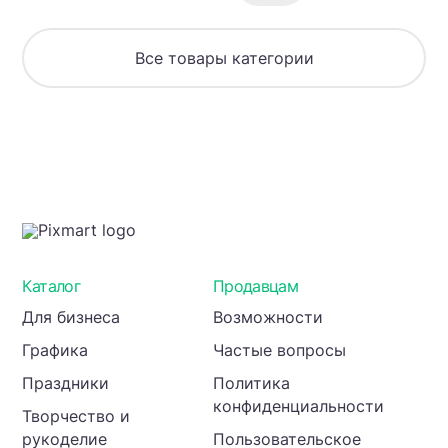
елями
и
домиком
Все товары категории
—
идеальный
фон
для
зимних
и
праздничных
проектов
Каталог
Продавцам
Для бизнеса
Возможности
Графика
Частые вопросы
Праздники
Политика
конфиденциальности
Творчество и
рукоделие
Пользовательское