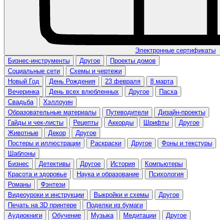
Электронные сертификаты
Бизнес-инструменты
Другое
Проекты домов
Социальные сети
Схемы и чертежи
Новый Год
День Рождения
23 февраля
8 марта
Вечеринка
День всех влюбленных
Другое
Пасха
Свадьба
Хэллоуин
Образовательные материалы
Путеводители
Дизайн-проекты
Гайды и чек-листы
Рецепты
Аккорды
Шрифты
Другое
Животные
Декор
Другое
Постеры и иллюстрации
Раскраски
Другое
Фоны и текстуры
Шаблоны
Бизнес
Детективы
Другое
История
Компьютеры
Красота и здоровье
Наука и образование
Психология
Романы
Фэнтези
Видеоуроки и инструкции
Выкройки и схемы
Другое
Печать на 3D принтере
Поделки из бумаги
Аудиокниги
Обучение
Музыка
Медитации
Другое