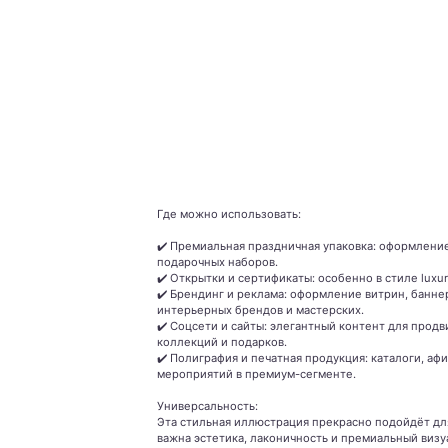
Где можно использовать:
✔️ Премиальная праздничная упаковка: оформление
подарочных наборов.
✔️ Открытки и сертификаты: особенно в стиле luxu
✔️ Брендинг и реклама: оформление витрин, баннер
интерьерных брендов и мастерских.
✔️ Соцсети и сайты: элегантный контент для прод
коллекций и подарков.
✔️ Полиграфия и печатная продукция: каталоги, аф
мероприятий в премиум-сегменте.
Универсальность:
Эта стильная иллюстрация прекрасно подойдёт для
важна эстетика, лаконичность и премиальный визу