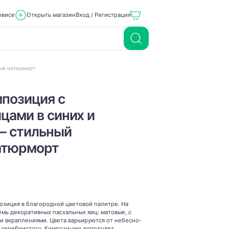
рвисе
Открыть магазин
Вход / Регистрация
ный натюрморт
позиция с
цами в синих и
— стильный
атюрморт
озиция в благородной цветовой палитре. На
ь декоративных пасхальных яиц: матовые, с
и вкраплениями. Цвета варьируются от небесно-
и серебристого. Композицию дополняет