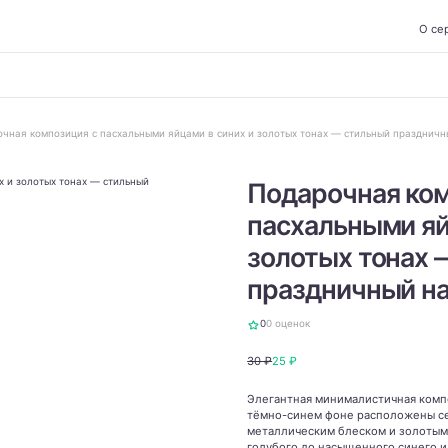
О се
чная композиция с пасхальными яйцами в синих и золотых тонах — стильный празднич
Подарочная ком
пасхальными яй
золотых тонах 
праздничный н
0
0 оценок
30 ₽
25 ₽
Элегантная минималистичная комп
тёмно-синем фоне расположены сем
металлическим блеском и золотым
голубого до насыщенного синего 