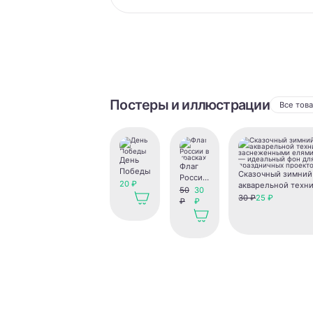
Постеры и иллюстрации
Все тов
День
Флаг
Победы
Сказочный зимний 
России
20 ₽
акварельной техни
в
50
30
заснеженными еля
30 ₽
25 ₽
красках
₽
₽
домиком — идеал
для зимних и пра
проектов