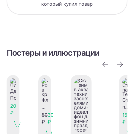
который купил товар
Постеры и иллюстрации
День
Победы
Флаг
Стик
20
России
пак
₽
в
для
50
30
150
красках
Теле
₽
₽
₽