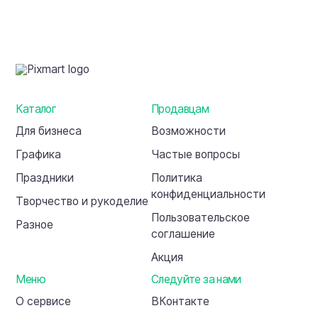
для
зимних
и
праздничных
проектов
Каталог
Продавцам
Для бизнеса
Возможности
Графика
Частые вопросы
Праздники
Политика
конфиденциальности
Творчество и рукоделие
Пользовательское
Разное
соглашение
Акция
Меню
Следуйте за нами
О сервисе
ВКонтакте