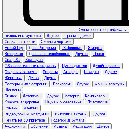
Электронные сертификаты
Бизнес-инструменты
Другое
Проекты домов
Социальные сети
Схемы и чертежи
Новый Год
День Рождения
23 февраля
8 марта
Вечеринка
День всех влюбленных
Другое
Пасха
Свадьба
Хэллоуин
Образовательные материалы
Путеводители
Дизайн-проекты
Гайды и чек-листы
Рецепты
Аккорды
Шрифты
Другое
Животные
Декор
Другое
Постеры и иллюстрации
Раскраски
Другое
Фоны и текстуры
Шаблоны
Бизнес
Детективы
Другое
История
Компьютеры
Красота и здоровье
Наука и образование
Психология
Романы
Фэнтези
Видеоуроки и инструкции
Выкройки и схемы
Другое
Печать на 3D принтере
Поделки из бумаги
Аудиокниги
Обучение
Музыка
Медитации
Другое