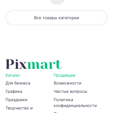
профессионала»
что
арок
(Теория
и
+
+ 80+
как
чертежи
Все товары категории
практических
сделать.
+
задач)
видео
(4
арки)
Каталог
Продавцам
Для бизнеса
Возможности
Графика
Частые вопросы
Праздники
Политика
конфиденциальности
Творчество и