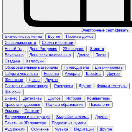
Электронные сертификаты
Бизнес-инструменты
Другое
Проекты домов
Социальные сети
Схемы и чертежи
Новый Год
День Рождения
23 февраля
8 марта
Вечеринка
День всех влюбленных
Другое
Пасха
Свадьба
Хэллоуин
Образовательные материалы
Путеводители
Дизайн-проекты
Гайды и чек-листы
Рецепты
Аккорды
Шрифты
Другое
Животные
Декор
Другое
Постеры и иллюстрации
Раскраски
Другое
Фоны и текстуры
Шаблоны
Бизнес
Детективы
Другое
История
Компьютеры
Красота и здоровье
Наука и образование
Психология
Романы
Фэнтези
Видеоуроки и инструкции
Выкройки и схемы
Другое
Печать на 3D принтере
Поделки из бумаги
Аудиокниги
Обучение
Музыка
Медитации
Другое