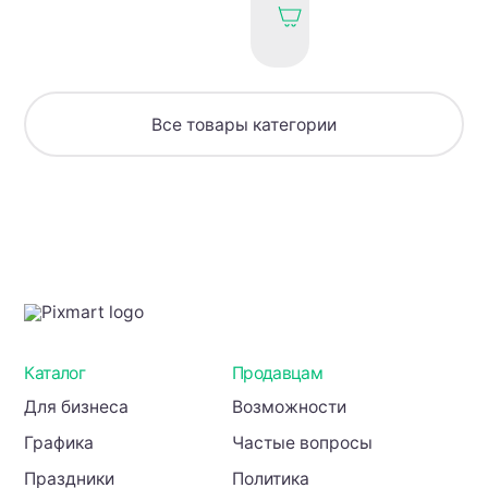
технология
прочных
арок
+
чертежи
Все товары категории
+
видео
(4
арки)
Каталог
Продавцам
Для бизнеса
Возможности
Графика
Частые вопросы
Праздники
Политика