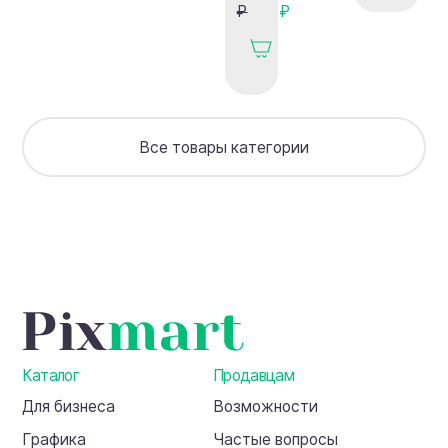
движения"
из
₽
₽
викторина
дерева:
технология
прочных
арок
+
чертежи
Все товары категории
+
видео
(4
арки)
Каталог
Продавцам
Для бизнеса
Возможности
Графика
Частые вопросы