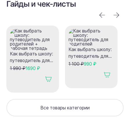
Гайды и чек-листы
Как выбрать школу:
П
Как выбрать школу:
путеводитель для
т
путеводитель для
родителей
в
1 100 ₽
990 ₽
1
родителей +
1 990 ₽
1690 ₽
рабочая тетрадь
Все товары категории