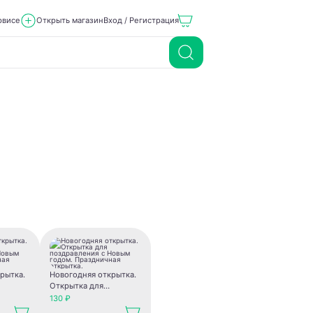
рвисе
Открыть магазин
Вход / Регистрация
рытка.
Новогодняя открытка.
Открытка для
с Новым
поздравления с Новым
130 ₽
чная
годом. Праздничная