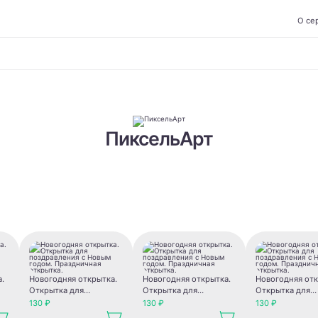
О се
ПиксельАрт
а.
Новогодняя открытка.
Новогодняя открытка.
Новогодняя отк
Открытка для
Открытка для
Открытка для
ым
поздравления с Новым
поздравления с Новым
поздравления 
130 ₽
130 ₽
130 ₽
годом. Праздничная
годом. Праздничная
годом. Праздни