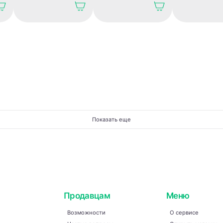
годом. Праздничная
годом. Праздничная
годом. Праздни
открытка.
открытка.
открытка.
Показать еще
Продавцам
Меню
Возможности
О сервисе