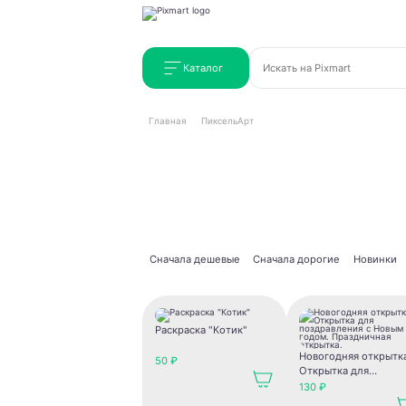
Каталог
Главная
ПиксельАрт
Сначала дешевые
Сначала дорогие
Новинки
Раскраска "Котик"
Новогодняя открытк
50 ₽
Открытка для
поздравления с Нов
130 ₽
годом. Праздничная