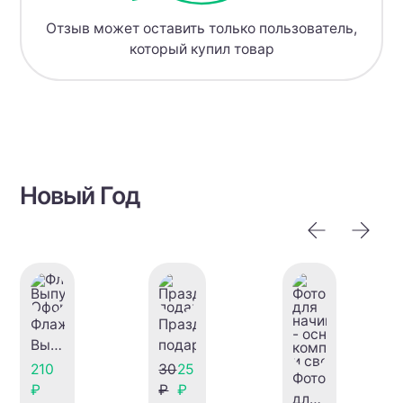
Отзыв может оставить только пользователь,
который купил товар
Новый Год
Флажки
Праздничный
Выпускной
подарок
Оформление
210
30
25
Фотография
₽
₽
₽
для