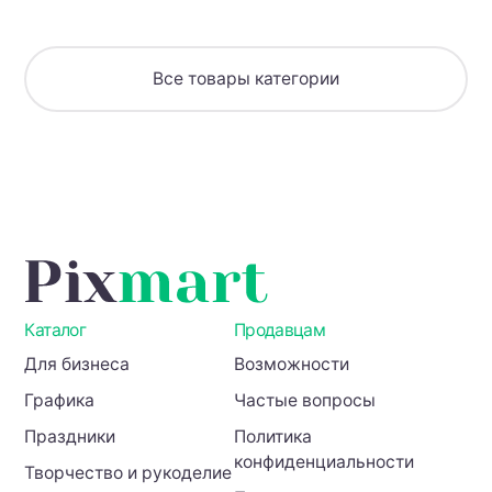
(файл
STL
для
Все товары категории
печати
на 3D
принте
Каталог
Продавцам
Для бизнеса
Возможности
Графика
Частые вопросы
Праздники
Политика
конфиденциальности
Творчество и рукоделие