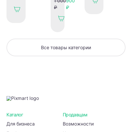
1 000
900
родителей
для
Нано
₽
₽
родителей
Банана
+
/
рабочая
AI
тетрадь
Prompt
Guide
Nano
Все товары категории
Banana
Каталог
Продавцам
Для бизнеса
Возможности