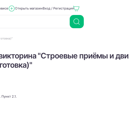
рвисе
Открыть магазин
Вход / Регистрация
отовка)"
 викторина "Строевые приёмы и дв
готовка)"
 Пункт 2.1.