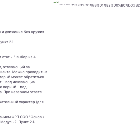
ы и движение без оружия
ункт 2.1.
 стать..." выбор из 4
к, отвечающий за
рианта. Можно проводить в
торый может обратиться
ет – под исчезающим
не верный – под
а. При неверном ответе
кательный характер (для
жанием ФРП СОО "Основы
Модуль 2. Пункт 2.1.