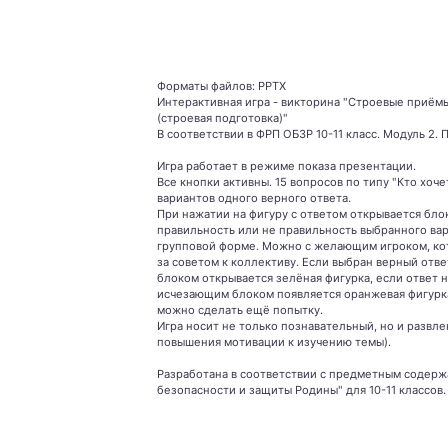
Форматы файлов: PPTX
Интерактивная игра - викторина "Строевые приём
(строевая подготовка)"
В соответствии в ФРП ОБЗР 10-11 класс. Модуль 2. П
Игра работает в режиме показа презентации.
Все кнопки активны. 15 вопросов по типу "Кто хочет
вариантов одного верного ответа.
При нажатии на фигуру с ответом открывается бло
правильность или не правильность выбранного ва
групповой форме. Можно с желающим игроком, ко
за советом к коллективу. Если выбран верный отв
блоком открывается зелёная фигурка, если ответ 
исчезающим блоком появляется оранжевая фигурк
можно сделать ещё попытку.
Игра носит не только познавательный, но и развле
повышения мотивации к изучению темы).
Разработана в соответствии с предметным содер
безопасности и защиты Родины" для 10-11 классов. 