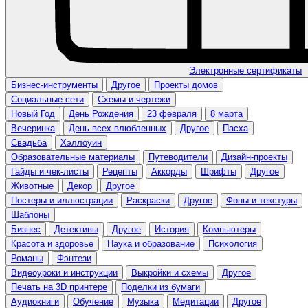
Электронные сертификаты
Бизнес-инструменты
Другое
Проекты домов
Социальные сети
Схемы и чертежи
Новый Год
День Рождения
23 февраля
8 марта
Вечеринка
День всех влюбленных
Другое
Пасха
Свадьба
Хэллоуин
Образовательные материалы
Путеводители
Дизайн-проекты
Гайды и чек-листы
Рецепты
Аккорды
Шрифты
Другое
Животные
Декор
Другое
Постеры и иллюстрации
Раскраски
Другое
Фоны и текстуры
Шаблоны
Бизнес
Детективы
Другое
История
Компьютеры
Красота и здоровье
Наука и образование
Психология
Романы
Фэнтези
Видеоуроки и инструкции
Выкройки и схемы
Другое
Печать на 3D принтере
Поделки из бумаги
Аудиокниги
Обучение
Музыка
Медитации
Другое