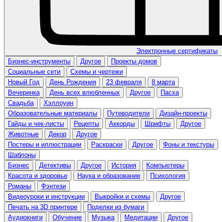
Электронные сертификаты
Бизнес-инструменты
Другое
Проекты домов
Социальные сети
Схемы и чертежи
Новый Год
День Рождения
23 февраля
8 марта
Вечеринка
День всех влюбленных
Другое
Пасха
Свадьба
Хэллоуин
Образовательные материалы
Путеводители
Дизайн-проекты
Гайды и чек-листы
Рецепты
Аккорды
Шрифты
Другое
Животные
Декор
Другое
Постеры и иллюстрации
Раскраски
Другое
Фоны и текстуры
Шаблоны
Бизнес
Детективы
Другое
История
Компьютеры
Красота и здоровье
Наука и образование
Психология
Романы
Фэнтези
Видеоуроки и инструкции
Выкройки и схемы
Другое
Печать на 3D принтере
Поделки из бумаги
Аудиокниги
Обучение
Музыка
Медитации
Другое