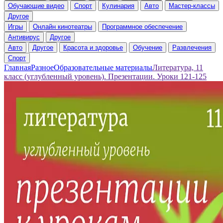
Обучающие видео
Спорт
Кулинария
Авто
Мастер-классы
Другое
Игры
Онлайн кинотеатры
Программное обеспечение
Антивирус
Другое
Авто
Другое
Красота и здоровье
Обучение
Развлечения
Спорт
Главная
Разное
Образовательные материалы
Литература, 11
класс (углубленный уровень). Презентации. Уроки 121-125