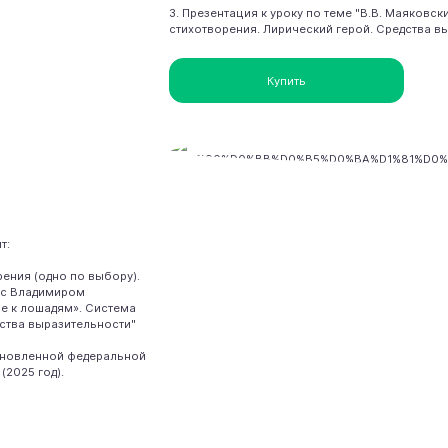
3. Презентация к уроку по теме "В.В. Маяков
стихотворения. Лирический герой. Средства в
Купить
т:
рения (одно по выбору).
 с Владимиром
е к лошадям». Система
дства выразительности"
обновленной федеральной
(2025 год).