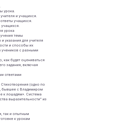
.
ы урока.
учителя и учащихся.
 ответы учащихся.
 учащихся.
ля урока
зучения темы
 и указания для учителя
ости и способы их
я учеников с разными
о, как будет оцениваться
его задания, включая
ми ответами
. Стихотворения (одно по
, бывшее с Владимиром
е к лошадям». Система
ства выразительности" из
, так и опытным
готовке к урокам