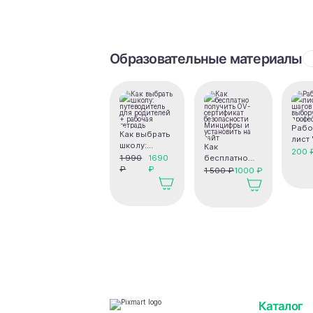
Образовательные материалы
Рабо
Как выбрать
лист 
школу:
Как
шаго
200 
путеводитель
1 990
1690
бесплатно
выбо
для
₽
₽
получить OV-
1 500 ₽
1000 ₽
проф
родителей +
сертификат
рабочая
безопасности
тетрадь
Минцифры и
установить на
сайт
Каталог