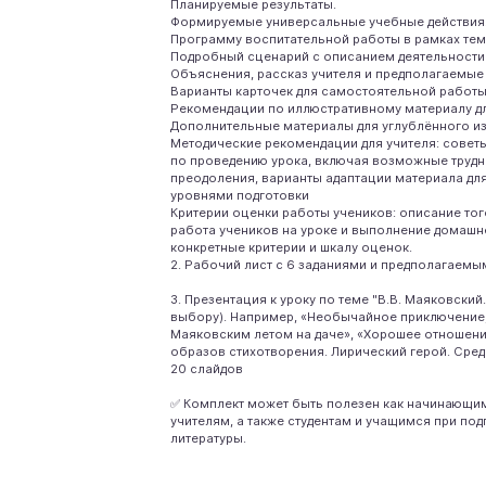
Планируемые результаты.
Формируемые универсальные учебные действия
Программу воспитательной работы в рамках тем
Подробный сценарий с описанием деятельности 
Объяснения, рассказ учителя и предполагаемые
Варианты карточек для самостоятельной работы
Рекомендации по иллюстративному материалу д
Дополнительные материалы для углублённого и
Методические рекомендации для учителя: советы
по проведению урока, включая возможные трудн
преодоления, варианты адаптации материала дл
уровнями подготовки
Критерии оценки работы учеников: описание тог
работа учеников на уроке и выполнение домашн
конкретные критерии и шкалу оценок.
2. Рабочий лист с 6 заданиями и предполагаемы
3. Презентация к уроку по теме "В.В. Маяковский
выбору). Например, «Необычайное приключение
Маяковским летом на даче», «Хорошее отношени
образов стихотворения. Лирический герой. Сред
20 слайдов
✅ Комплект может быть полезен как начинающим
учителям, а также студентам и учащимся при под
литературы.