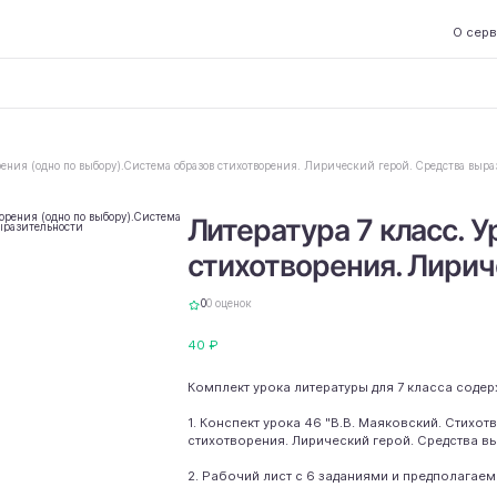
О сер
орения (одно по выбору).Система образов стихотворения. Лирический герой. Средства выр
Литература 7 класс. У
стихотворения. Лирич
0
0 оценок
40 ₽
Комплект урока литературы для 7 класса содер
1. Конспект урока 46 "В.В. Маяковский. Стих
стихотворения. Лирический герой. Средства в
2. Рабочий лист с 6 заданиями и предполагае