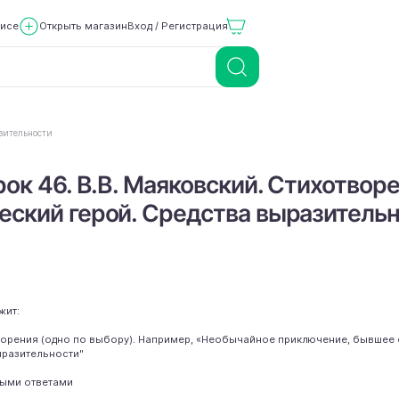
висе
Открыть магазин
Вход / Регистрация
азительности
рок 46. В.В. Маяковский. Стихотвор
еский герой. Средства выразитель
жит:
отворения (одно по выбору). Например, «Необычайное приключение, бывше
ыразительности"
мыми ответами