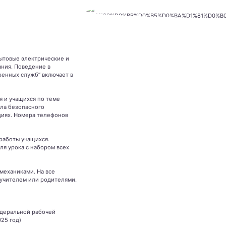
Бытовые электрические и
ания. Поведение в
ренных служб” включает в
я и учащихся по теме
ила безопасного
циях. Номера телефонов
работы учащихся.
ля урока с набором всех
 механиками. На все
 учителем или родителями.
едеральной рабочей
25 год)