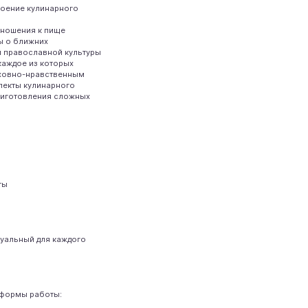
воение кулинарного
тношения к пище
ы о ближних
й православной культуры
каждое из которых
уховно-нравственным
пекты кулинарного
приготовления сложных
ты
дуальный для каждого
 формы работы: