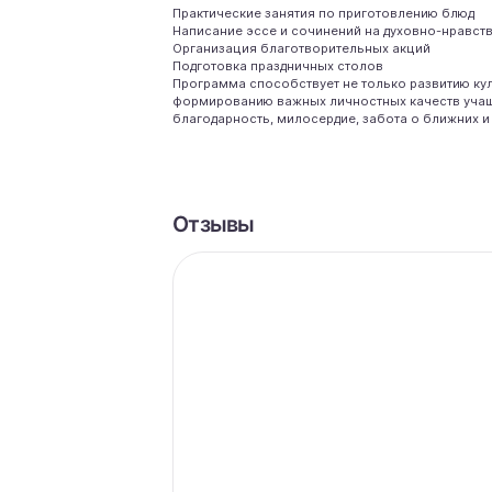
Практические занятия по приготовлению блюд
Написание эссе и сочинений на духовно-нравст
Организация благотворительных акций
Подготовка праздничных столов
Программа способствует не только развитию ку
формированию важных личностных качеств учащи
благодарность, милосердие, забота о ближних и 
Отзывы