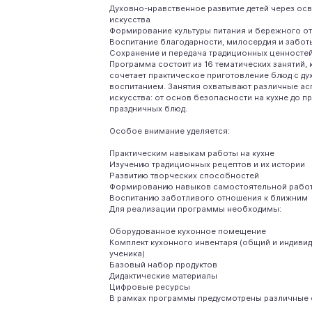
Духовно-нравственное развитие детей через ос
искусства
Формирование культуры питания и бережного о
Воспитание благодарности, милосердия и забот
Сохранение и передача традиционных ценносте
Программа состоит из 16 тематических занятий, 
сочетает практическое приготовление блюд с д
воспитанием. Занятия охватывают различные ас
искусства: от основ безопасности на кухне до 
праздничных блюд.
Особое внимание уделяется:
Практическим навыкам работы на кухне
Изучению традиционных рецептов и их истории
Развитию творческих способностей
Формированию навыков самостоятельной рабо
Воспитанию заботливого отношения к ближним
Для реализации программы необходимы:
Оборудованное кухонное помещение
Комплект кухонного инвентаря (общий и индиви
ученика)
Базовый набор продуктов
Дидактические материалы
Цифровые ресурсы
В рамках программы предусмотрены различные