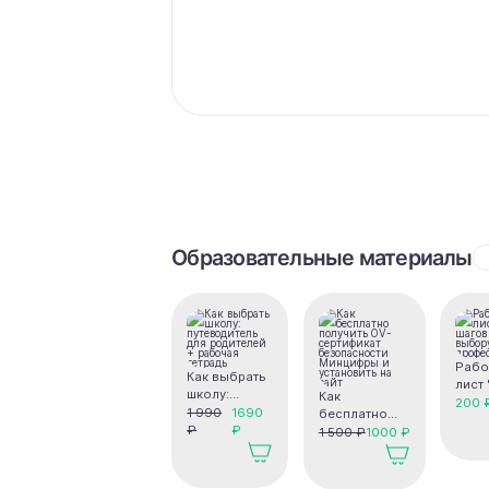
Образовательные материалы
Рабо
Как выбрать
лист 
школу:
Как
шаго
200 
путеводитель
1 990
1690
бесплатно
выбо
для
₽
₽
получить OV-
1 500 ₽
1000 ₽
проф
родителей +
сертификат
рабочая
безопасности
тетрадь
Минцифры и