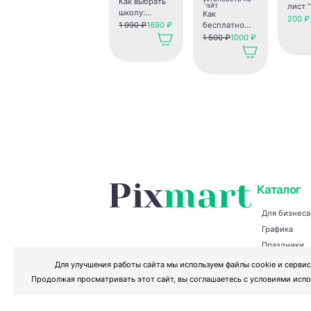
Как выбрать
лист 
школу:
Как
шагов
200 ₽
путеводитель
1 990 ₽
1690 ₽
бесплатно
выбор
для
получить OV-
1 500 ₽
1000 ₽
профе
родителей +
сертификат
рабочая
безопасности
тетрадь
Минцифры и
установить на
сайт
Каталог
Для бизнеса
Графика
Праздники
Творчество 
Для улучшения работы сайта мы используем файлы cookie и сервис
Разное
Продолжая просматривать этот сайт, вы соглашаетесь с условиями испо