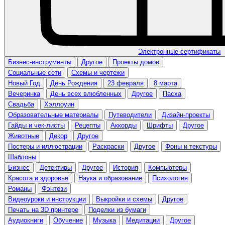
Электронные сертификаты
Бизнес-инструменты
Другое
Проекты домов
Социальные сети
Схемы и чертежи
Новый Год
День Рождения
23 февраля
8 марта
Вечеринка
День всех влюбленных
Другое
Пасха
Свадьба
Хэллоуин
Образовательные материалы
Путеводители
Дизайн-проекты
Гайды и чек-листы
Рецепты
Аккорды
Шрифты
Другое
Животные
Декор
Другое
Постеры и иллюстрации
Раскраски
Другое
Фоны и текстуры
Шаблоны
Бизнес
Детективы
Другое
История
Компьютеры
Красота и здоровье
Наука и образование
Психология
Романы
Фэнтези
Видеоуроки и инструкции
Выкройки и схемы
Другое
Печать на 3D принтере
Поделки из бумаги
Аудиокниги
Обучение
Музыка
Медитации
Другое