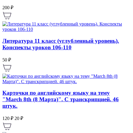
200 ₽
Литература 11 класс (углубленный уровень).
Конспекты уроков 106-110
50 ₽
Карточки по английскому языку на тему
"March 8th (8 Марта)". С транскрипцией. 46
штук.
120 ₽
20 ₽