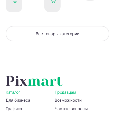
родителей
безопасности
+
Минцифры
рабочая
и
тетрадь
установить
на
сайт
Все товары категории
Каталог
Продавцам
Для бизнеса
Возможности
Графика
Частые вопросы