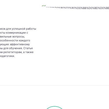
ыков для успешной работы
екты коммуникации с
авильные вопросы,
 особенности каждого
вующие эффективному
ы для обучения. Статья
ым репетиторам, а также
педагогики.