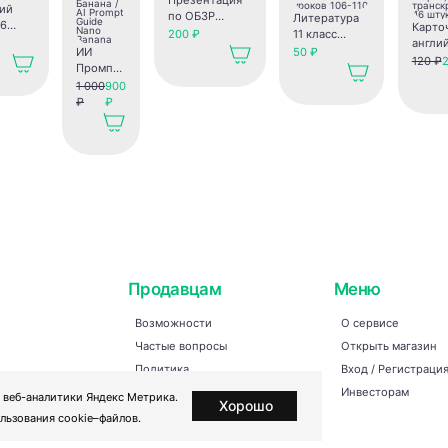
Презентация
ий
по ОБЗР
Литература
"6
Карто
«Безопасность
200 ₽
11 класс
 к
англи
пешехода»
(углубленный
50 ₽
ИИ
у
языку 
120 ₽
2
уровень).
Промпт
ссии".
"March
Конспекты
гайд
1 000
900
Марта)
уроков 106-
Нано
₽
₽
транс
110
Банана /
46 шту
AI
Prompt
Guide
Nano
Banana
Продавцам
Меню
Возможности
О сервисе
Частые вопросы
Открыть магазин
Политика
Вход / Регистраци
конфиденциальности
и рукоделие
Инвесторам
 веб-аналитики Яндекс Метрика.
Хорошо
Пользовательское соглашение
льзования cookie–файлов.
Акция