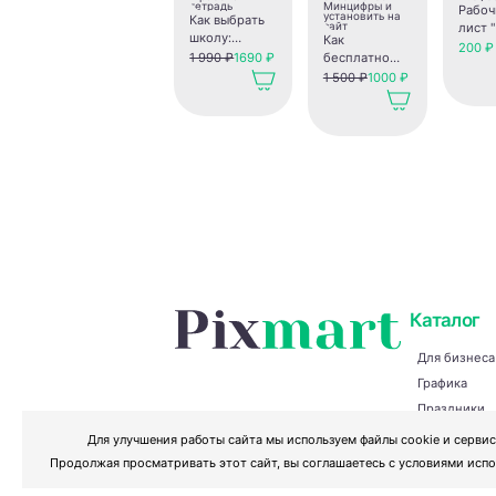
Рабоч
Как выбрать
лист 
школу:
Как
шагов
200 ₽
путеводитель
1 990 ₽
1690 ₽
бесплатно
выбор
для
получить OV-
1 500 ₽
1000 ₽
профе
родителей +
сертификат
рабочая
безопасности
тетрадь
Минцифры и
установить на
сайт
Каталог
Для бизнеса
Графика
Праздники
Творчество 
Для улучшения работы сайта мы используем файлы cookie и сервис
Разное
Продолжая просматривать этот сайт, вы соглашаетесь с условиями испо