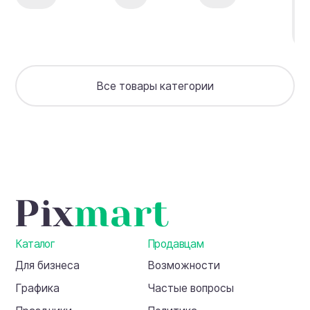
д
65
т
п
а
+
ч
Все товары категории
+
в
(
а
Каталог
Продавцам
Для бизнеса
Возможности
Графика
Частые вопросы